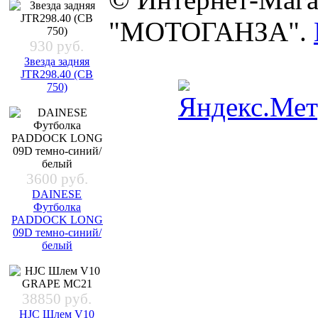
"МОТОГАНЗА".
930 руб.
Звезда задняя
JTR298.40 (CB
750)
3600 руб.
DAINESE
Футболка
PADDOCK LONG
09D темно-синий/
белый
38850 руб.
HJC Шлем V10