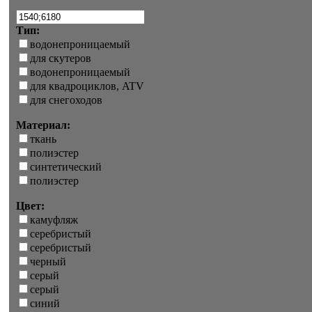
Тип:
водонепроницаемый
для скутеров
водонепроницаемый
для квадроциклов, ATV
для снегоходов
Материал:
ткань
полиэстер
синтетический
полиэстер
Цвет:
камуфляж
серебристый
серебристый
черный
серый
серый
синий