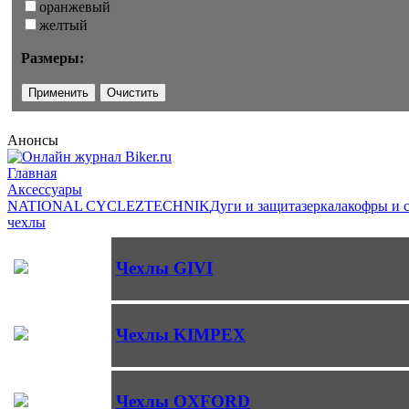
оранжевый
желтый
Размеры:
Анонсы
Главная
Аксессуары
NATIONAL CYCLE
ZTECHNIK
Дуги и защита
зеркала
кофры и 
чехлы
Чехлы GIVI
Чехлы KIMPEX
Чехлы OXFORD