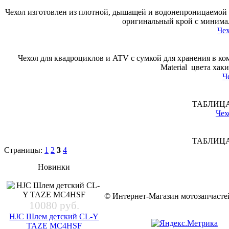
Чехол изготовлен из плотной, дышащей и водонепроницаемой т
оригинальный крой с минима
Че
Чехол для квадроциклов и ATV с сумкой для хранения в ко
Material цвета ха
Ч
ТАБЛИЦ
Чех
ТАБЛИЦ
Страницы:
1
2
3
4
Новинки
© Интернет-Магазин мотозапчас
10080 руб.
HJC Шлем детский CL-Y
TAZE MC4HSF