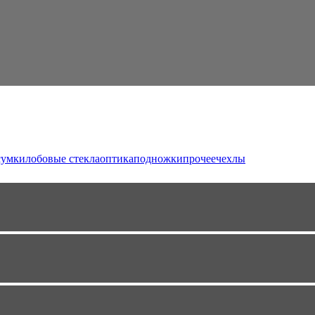
сумки
лобовые стекла
оптика
подножки
прочее
чехлы