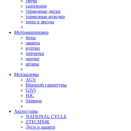
свечи
сцепление
тормозные диски
тормозные колодки
цепи и звезды
Мотоэкипировка
боты
защита
куртки
перчатки
прочее
штаны
Мотошлемы
AGV
Bluetooth гарнитуры
GIVI
HJC
Simpson
Аксессуары
NATIONAL CYCLE
ZTECHNIK
Дуги и защита