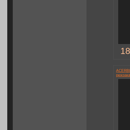
18
ACERBI
рюкзак