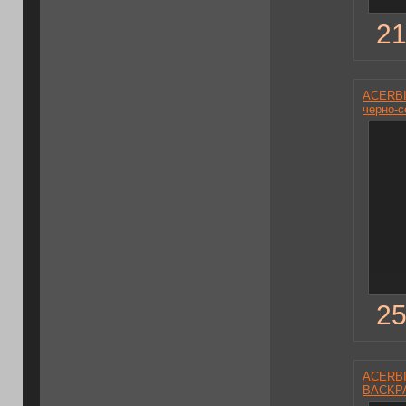
21
ACERBI
черно-с
25
ACERBI
BACKPA
черный.