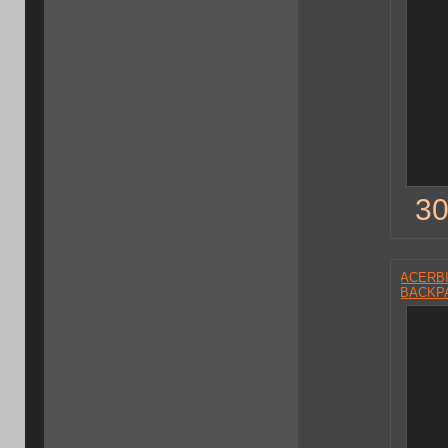
30
ACERBI
BACKPA
черный.