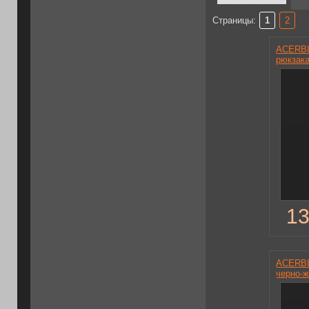
Страницы:
1
2
ACERBI
рюкзак
13
ACERBI
черно-