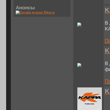
Анонсы
K
В
KA
По
K
В
ф
По
K