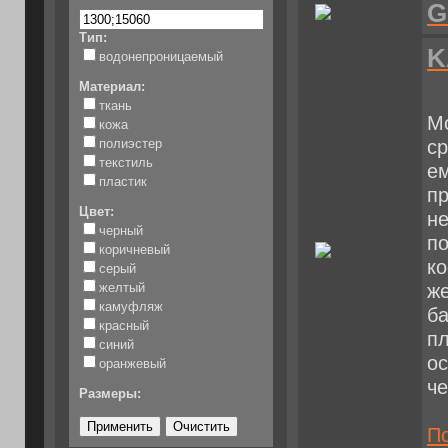
G
Тип:
K
водонепроницаемый
Материал:
ткань
М
кожа
полиэстер
ср
текстиль
ем
пластик
пр
Цвет:
не
черный
по
коричневый
ко
серый
желтый
же
камуфляж
ба
красный
пл
синий
о
оранжевый
ч
Размеры:
По