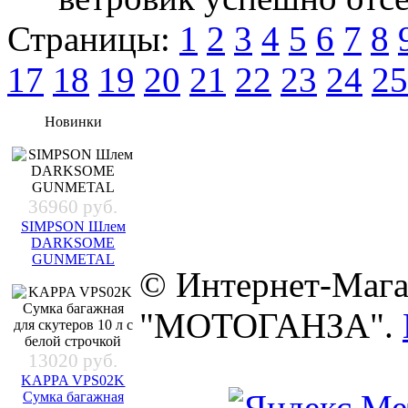
Страницы:
1
2
3
4
5
6
7
8
17
18
19
20
21
22
23
24
25
Новинки
36960 руб.
SIMPSON Шлем
DARKSOME
GUNMETAL
© Интернет-Мага
"МОТОГАНЗА".
13020 руб.
KAPPA VPS02K
Сумка багажная