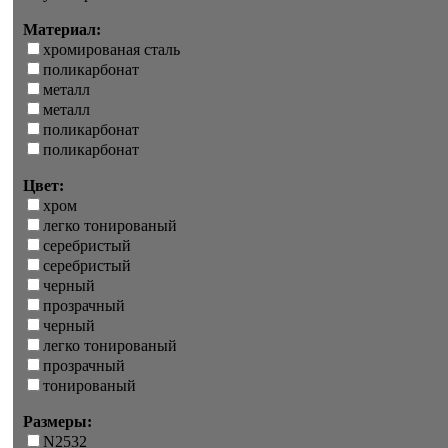
Материал:
хромированая сталь
поликарбонат
металл
металл
поликарбонат
поликарбонат
Цвет:
хром
легко тонированый
серебристый
серебристый
черный
прозрачный
черный
легко тонированый
прозрачный
тонированый
Размеры:
N2532