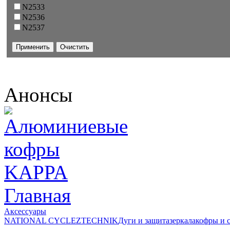
N2533
N2536
N2537
Анонсы
Главная
Аксессуары
NATIONAL CYCLE
ZTECHNIK
Дуги и защита
зеркала
кофры и 