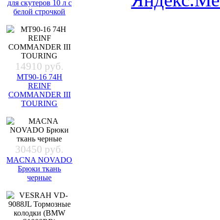
для скутеров 10 л с
белой строчкой
14910 руб.
MT90-16 74H
REINF
COMMANDER III
TOURING
30450 руб.
MACNA NOVADO
Брюки ткань
черные