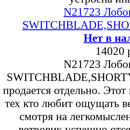
N21723 Лобов
SWITCHBLADE,SHORT
Нет в на
14020 
N21723 Лобов
SWITCHBLADE,SHORTY 
продается отдельно. Этот
тех кто любит ощущать ве
смотря на легкомысле
ветровик успешно отс