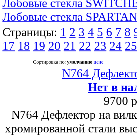
Лобовые стекла SWITC
Лобовые стекла SPARTA
Страницы:
1
2
3
4
5
6
7
8
17
18
19
20
21
22
23
24
25
Сортировка по:
умолчанию
цене
N764 Дефлекто
Нет в на
9700 р
N764 Дефлектор на вилк
хромированной стали выс