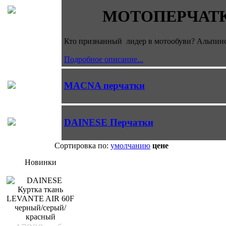
МОТОПЕРЧАТК
Кто признанный лидер в мотообуви? Альпинс
Подробное описание...
MACNA перчатки
DAINESE Перчатки
Сортировка по:
умолчанию
цене
Новинки