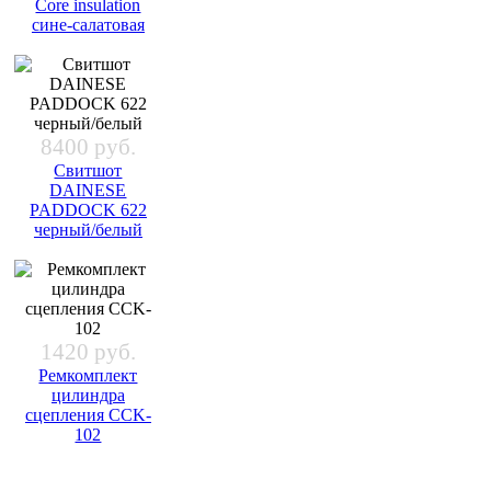
Core insulation
сине-салатовая
8400 руб.
Свитшот
DAINESE
PADDOCK 622
черный/белый
1420 руб.
Ремкомплект
цилиндра
сцепления CCK-
102