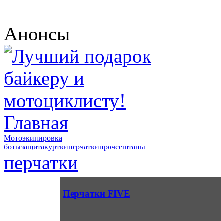
Анонсы
Главная
Мотоэкипировка
боты
защита
куртки
перчатки
прочее
штаны
перчатки
Перчатки FIVE