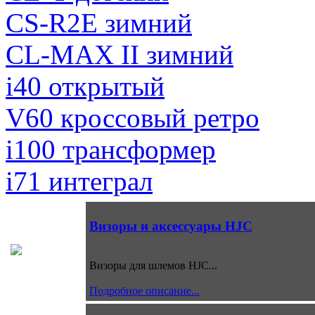
CS-R2E зимний
CL-MAX II зимний
i40 открытый
V60 кроссовый ретро
i100 трансформер
i71 интеграл
Визоры и аксессуары HJC
Визоры для шлемов HJC...
Подробное описание...