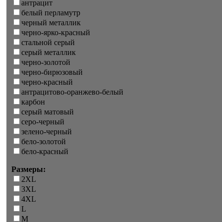
антрацит
белый перламутр
черный металлик
черно-ярко-красный
стальной серый
серый металлик
черно-золотой
черно-бирюзовый
черно-красный
антрацитово-оранжево-белый
карбон
серый матовый
серо-черный
зелено-черный
бело-золотой
бело-красный
Размеры:
2XL
3XL
4XL
L
M