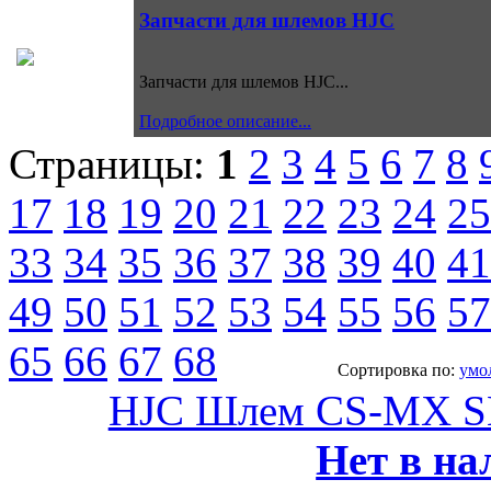
Запчасти для шлемов HJC
Запчасти для шлемов HJC...
Подробное описание...
Страницы:
1
2
3
4
5
6
7
8
17
18
19
20
21
22
23
24
25
33
34
35
36
37
38
39
40
41
49
50
51
52
53
54
55
56
57
65
66
67
68
Сортировка по:
умо
HJC Шлем CS-MX 
Нет в на