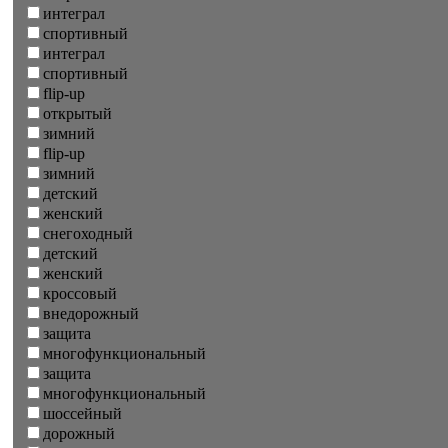
интеграл
спортивный
интеграл
спортивный
flip-up
открытый
зимний
flip-up
зимний
детский
женский
снегоходный
детский
женский
кроссовый
внедорожный
защита
многофункциональный
защита
многофункциональный
шоссейный
дорожный