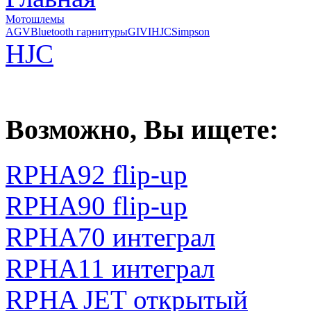
Мотошлемы
AGV
Bluetooth гарнитуры
GIVI
HJC
Simpson
HJC
Возможно, Вы ищете:
RPHA92 flip-up
RPHA90 flip-up
RPHA70 интеграл
RPHA11 интеграл
RPHA JET открытый