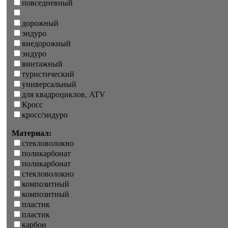
повседневный
дорожный
эндуро
внедорожный
эндуро
винтажный
туристический
универсальный
для квадроциклов, ATV
Кросс
кросс/эндуро
Материал:
стекловолокно
поликарбонат
поликарбонат
стекловолокно
композитный
композитный
пластик
пластик
карбон