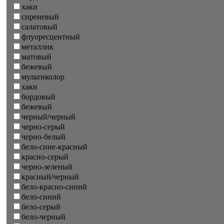
хаки
сиреневый
салатовый
флуоресцентный
металлик
матовый
бежевый
мультиколор
хаки
бордовый
бежевый
черный/черный
черно-серый
черно-белый
бело-сине-красный
красно-серый
черно-зеленый
красный/черный
бело-красно-синий
бело-синий
бело-серый
бело-черный