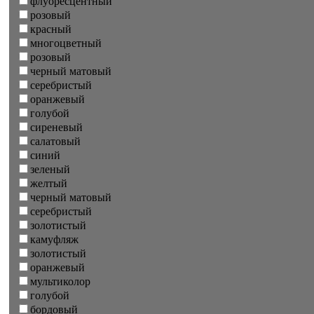
флуоресцентный
розовый
красный
многоцветный
розовый
черный матовый
серебристый
оранжевый
голубой
сиреневый
салатовый
синий
зеленый
желтый
черный матовый
серебристый
золотистый
камуфляж
золотистый
оранжевый
мультиколор
голубой
бордовый