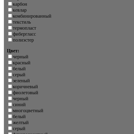
карбон
кевлар
комбинированный
текстиль
термопласт
фибергласс
полиэстер
Цвет:
черный
красный
белый
серый
зеленый
коричневый
фиолетовый
черный
синий
многоцветный
белый
желтый
серый