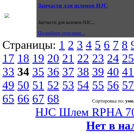
Запчасти для шлемов HJC
Запчасти для шлемов HJC...
Подробное описание...
Страницы:
1
2
3
4
5
6
7
8
17
18
19
20
21
22
23
24
25
33
34
35
36
37
38
39
40
41
49
50
51
52
53
54
55
56
57
65
66
67
68
Сортировка по:
умо
HJC Шлем RPHA 7
Нет в на