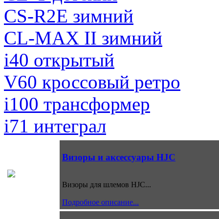
CS-R2E зимний
CL-MAX II зимний
i40 открытый
V60 кроссовый ретро
i100 трансформер
i71 интеграл
Визоры и аксессуары HJC
Визоры для шлемов HJC...
Подробное описание...