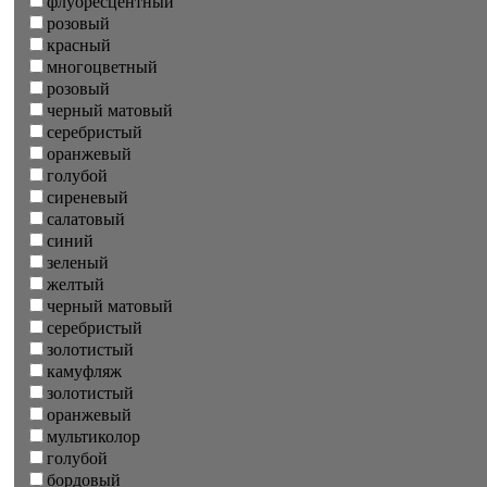
флуоресцентный
розовый
красный
многоцветный
розовый
черный матовый
серебристый
оранжевый
голубой
сиреневый
салатовый
синий
зеленый
желтый
черный матовый
серебристый
золотистый
камуфляж
золотистый
оранжевый
мультиколор
голубой
бордовый