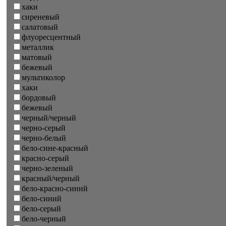
хаки
сиреневый
салатовый
флуоресцентный
металлик
матовый
бежевый
мультиколор
хаки
бордовый
бежевый
черный/черный
черно-серый
черно-белый
бело-сине-красный
красно-серый
черно-зеленый
красный/черный
бело-красно-синий
бело-синий
бело-серый
бело-черный