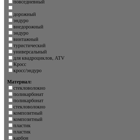
повседневный
дорожный
эндуро
внедорожный
эндуро
винтажный
туристический
универсальный
для квадроциклов, ATV
Кросс
кросс/эндуро
Материал:
стекловолокно
поликарбонат
поликарбонат
стекловолокно
композитный
композитный
пластик
пластик
карбон