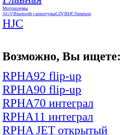
Мотошлемы
AGV
Bluetooth гарнитуры
GIVI
HJC
Simpson
HJC
Возможно, Вы ищете:
RPHA92 flip-up
RPHA90 flip-up
RPHA70 интеграл
RPHA11 интеграл
RPHA JET открытый