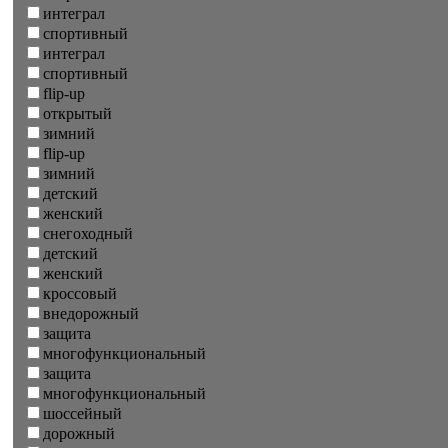
интеграл
спортивный
интеграл
спортивный
flip-up
открытый
зимний
flip-up
зимний
детский
женский
снегоходный
детский
женский
кроссовый
внедорожный
защита
многофункциональный
защита
многофункциональный
шоссейный
дорожный