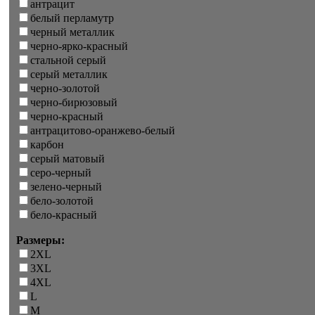
антрацит
белый перламутр
черный металлик
черно-ярко-красный
стальной серый
серый металлик
черно-золотой
черно-бирюзовый
черно-красный
антрацитово-оранжево-белый
карбон
серый матовый
серо-черный
зелено-черный
бело-золотой
бело-красный
Размеры:
2XL
3XL
4XL
L
M