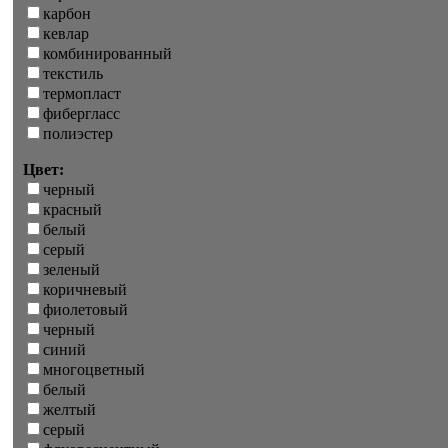
карбон
кевлар
комбинированный
текстиль
термопласт
фибергласс
полиэстер
Цвет:
черный
красный
белый
серый
зеленый
коричневый
фиолетовый
черный
синий
многоцветный
белый
желтый
серый