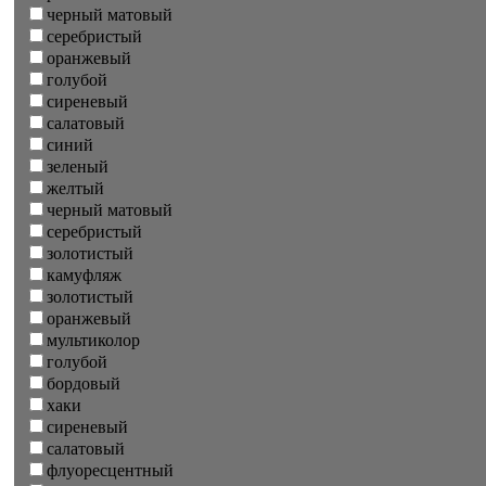
черный матовый
серебристый
оранжевый
голубой
сиреневый
салатовый
синий
зеленый
желтый
черный матовый
серебристый
золотистый
камуфляж
золотистый
оранжевый
мультиколор
голубой
бордовый
хаки
сиреневый
салатовый
флуоресцентный