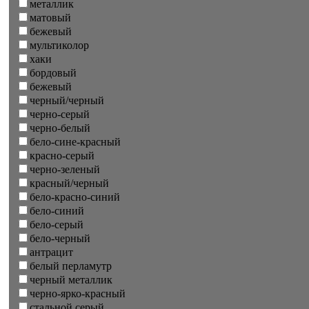
металлик
матовый
бежевый
мультиколор
хаки
бордовый
бежевый
черный/черный
черно-серый
черно-белый
бело-сине-красный
красно-серый
черно-зеленый
красный/черный
бело-красно-синий
бело-синий
бело-серый
бело-черный
антрацит
белый перламутр
черный металлик
черно-ярко-красный
стальной серый