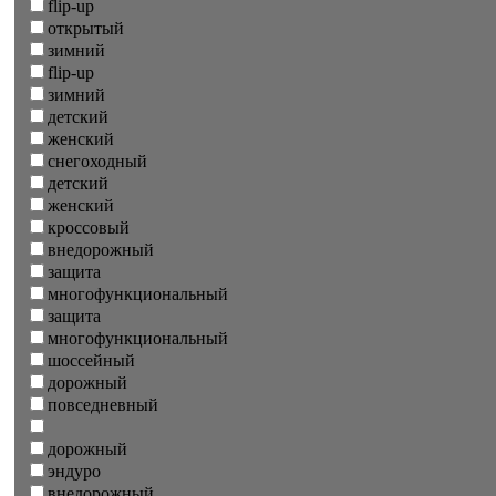
flip-up
открытый
зимний
flip-up
зимний
детский
женский
снегоходный
детский
женский
кроссовый
внедорожный
защита
многофункциональный
защита
многофункциональный
шоссейный
дорожный
повседневный
дорожный
эндуро
внедорожный