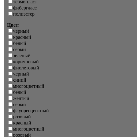
термопласт
фибергласс
полиэстер
Цвет:
черный
красный
белый
серый
зеленый
коричневый
фиолетовый
черный
синий
многоцветный
белый
желтый
серый
флуоресцентный
розовый
красный
многоцветный
розовый