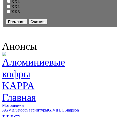
XXL
XXL
XXS
Анонсы
Главная
Мотошлемы
AGV
Bluetooth гарнитуры
GIVI
HJC
Simpson