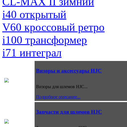
CL-MAX II зимний
i40 открытый
V60 кроссовый ретро
i100 трансформер
i71 интеграл
Визоры и аксессуары HJC
Визоры для шлемов HJC...
Подробное описание...
Запчасти для шлемов HJC