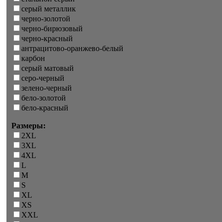
серый металлик
черно-золотой
черно-бирюзовый
черно-красный
антрацитово-оранжево-белый
карбон
серый матовый
серо-черный
зелено-черный
бело-золотой
бело-красный
Размеры:
2XL
3XL
4XL
L
M
S
XL
XS
XXL