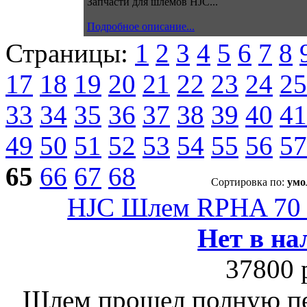
Запчасти для шлемов HJC...
Подробное описание...
Страницы:
1
2
3
4
5
6
7
8
17
18
19
20
21
22
23
24
25
33
34
35
36
37
38
39
40
41
49
50
51
52
53
54
55
56
57
65
66
67
68
Сортировка по:
умо
HJC Шлем RPHA 7
Нет в на
37800 
Шлем прошел полную пе