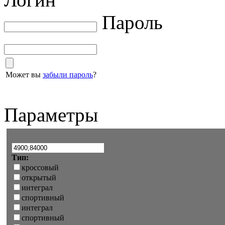
Пароль
Может вы
забыли пароль
?
Параметры
Тип:
кроссовый
открытый
интеграл
спортивный
интеграл
спортивный