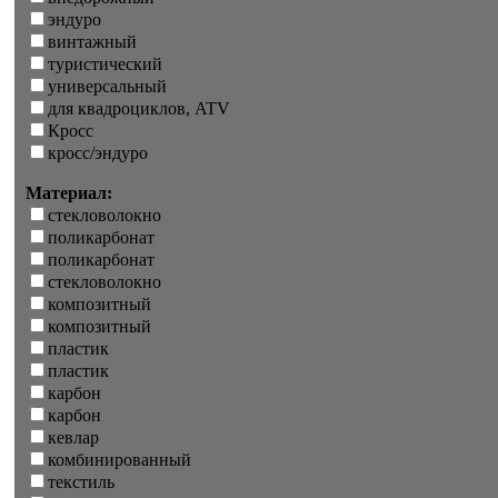
эндуро
винтажный
туристический
универсальный
для квадроциклов, ATV
Кросс
кросс/эндуро
Материал:
стекловолокно
поликарбонат
поликарбонат
стекловолокно
композитный
композитный
пластик
пластик
карбон
карбон
кевлар
комбинированный
текстиль