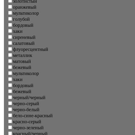
золотистый
оранжевый
мультиколор
голубой
бордовый
хаки
сиреневый
салатовый
флуоресцентный
металлик
матовый
бежевый
мультиколор
хаки
бордовый
бежевый
черный/черный
черно-серый
черно-белый
бело-сине-красный
красно-серый
черно-зеленый
красный/черный