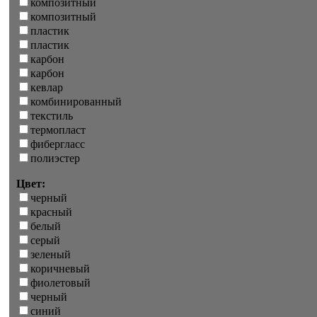
композитный
композитный
пластик
пластик
карбон
карбон
кевлар
комбинированный
текстиль
термопласт
фибергласс
полиэстер
Цвет:
черный
красный
белый
серый
зеленый
коричневый
фиолетовый
черный
синий