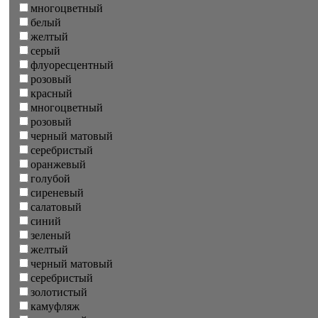
многоцветный
белый
желтый
серый
флуоресцентный
розовый
красный
многоцветный
розовый
черный матовый
серебристый
оранжевый
голубой
сиреневый
салатовый
синий
зеленый
желтый
черный матовый
серебристый
золотистый
камуфляж