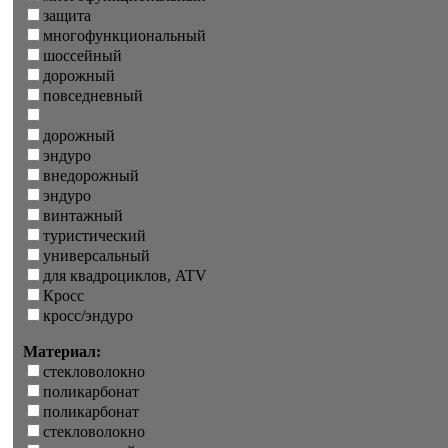
защита
многофункциональный
шоссейный
дорожный
повседневный
дорожный
эндуро
внедорожный
эндуро
винтажный
туристический
универсальный
для квадроциклов, ATV
Кросс
кросс/эндуро
Материал:
стекловолокно
поликарбонат
поликарбонат
стекловолокно