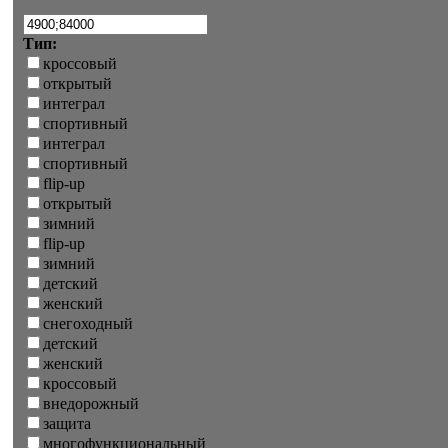
Тип:
кроссовый
открытый
интеграл
спортивный
интеграл
спортивный
flip-up
открытый
зимний
flip-up
зимний
детский
женский
снегоходный
детский
женский
кроссовый
внедорожный
защита
многофункциональный