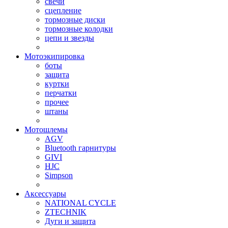
свечи
сцепление
тормозные диски
тормозные колодки
цепи и звезды
Мотоэкипировка
боты
защита
куртки
перчатки
прочее
штаны
Мотошлемы
AGV
Bluetooth гарнитуры
GIVI
HJC
Simpson
Аксессуары
NATIONAL CYCLE
ZTECHNIK
Дуги и защита