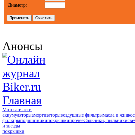
Диаметр:
Анонсы
Главная
Мотозапчасти
аккумуляторы
амортизаторы
воздушные фильтры
масла и жидкос
фильтры
подшипники
покрышки
прочее
Сальники, пыльники
све
и звезды
покрышки