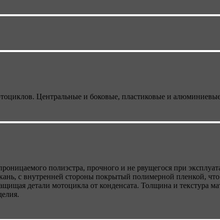
отоциклов. Центральные и боковые, пластиковые и алюминиевые
роницаемого полиэстра, прочного и не рвущегося при эксплуата
кань, с внутренней стороны покрытый полимерной пленкой, что
защищая детали мотоцикла от конденсата. Толщина и текстура м
делия.