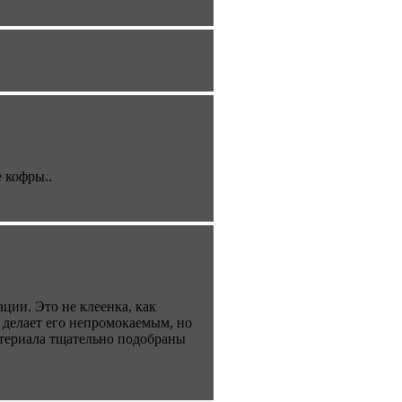
 кофры..
ции. Это не клеенка, как
 делает его непромокаемым, но
атериала тщательно подобраны