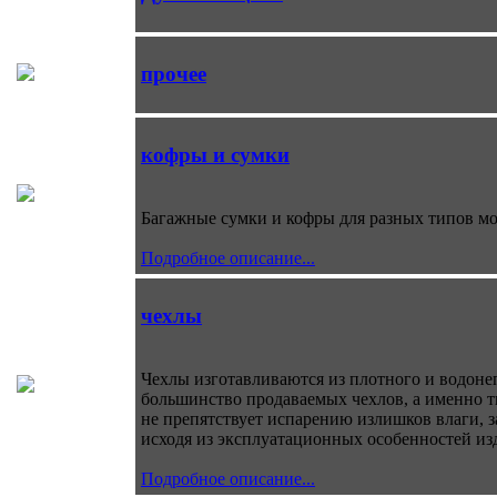
прочее
кофры и сумки
Багажные сумки и кофры для разных типов м
Подробное описание...
чехлы
Чехлы изготавливаются из плотного и водонеп
большинство продаваемых чехлов, а именно т
не препятствует испарению излишков влаги, 
исходя из эксплуатационных особенностей из
Подробное описание...