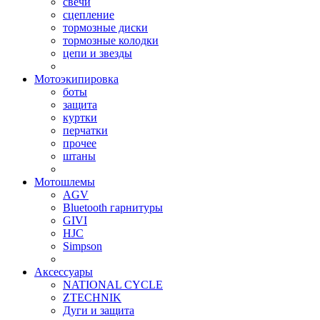
свечи
сцепление
тормозные диски
тормозные колодки
цепи и звезды
Мотоэкипировка
боты
защита
куртки
перчатки
прочее
штаны
Мотошлемы
AGV
Bluetooth гарнитуры
GIVI
HJC
Simpson
Аксессуары
NATIONAL CYCLE
ZTECHNIK
Дуги и защита