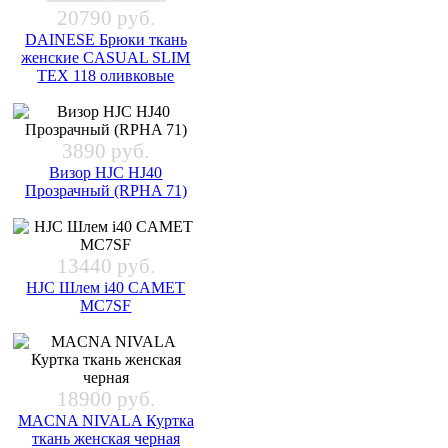
20790 руб.
DAINESE Брюки ткань
женские CASUAL SLIM
TEX 118 оливковые
3890 руб.
Визор HJC HJ40
Прозрачный (RPHA 71)
13440 руб.
HJC Шлем i40 CAMET
MC7SF
18900 руб.
MACNA NIVALA Куртка
ткань женская черная