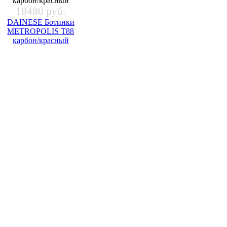
18480 руб.
DAINESE Ботинки
METROPOLIS T88
карбон/красный