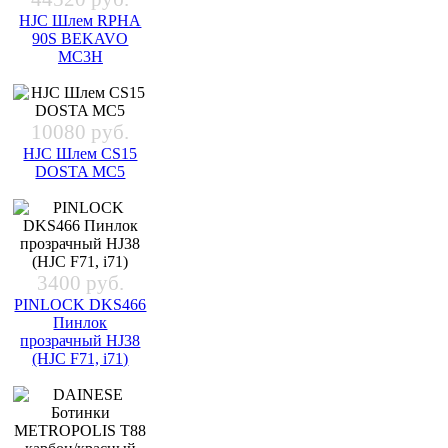
HJC Шлем RPHA
90S BEKAVO
MC3H
10080 руб.
HJC Шлем CS15
DOSTA MC5
3400 руб.
PINLOCK DKS466
Пинлок
прозрачный HJ38
(HJC F71, i71)