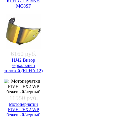
RPHA71 PINNA
MC8SF
6160 руб.
HJ42 Визор
зеркальный
золотой (RPHA 12)
11550 руб.
Мотоперчатки
FIVE TFX2 WP
бежевый/черный