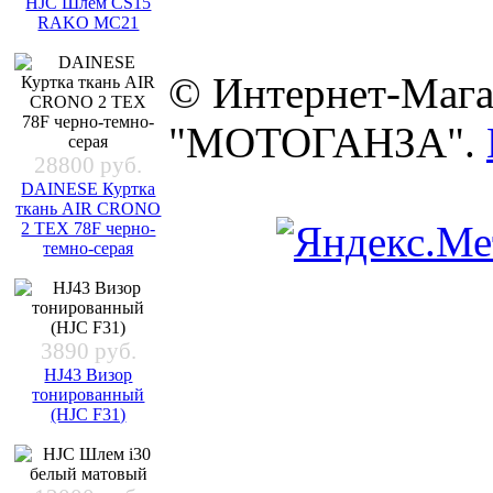
HJC Шлем CS15
RAKO MC21
© Интернет-Мага
"МОТОГАНЗА".
28800 руб.
DAINESE Куртка
ткань AIR CRONO
2 TEX 78F черно-
темно-серая
3890 руб.
HJ43 Визор
тонированный
(HJC F31)