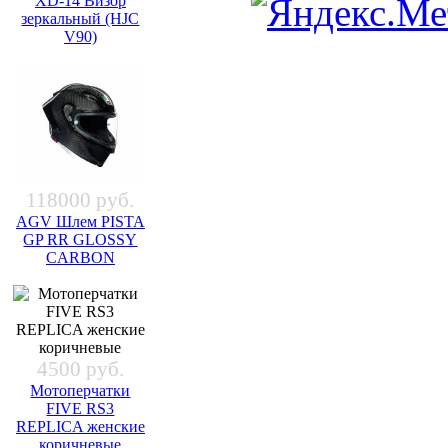
XD-14 Визор
зеркальный (HJC
V90)
118000 руб.
AGV Шлем PISTA
GP RR GLOSSY
CARBON
4500 руб.
Мотоперчатки
FIVE RS3
REPLICA женские
коричневые