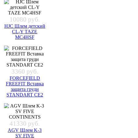
10080 руб.
HJC Шлем детский
CL-Y TAZE
MC4HSF
3360 руб.
FORCEFIELD
FREEFIT Вставка
защита груди
STANDART CE2
41330 руб.
AGV Шлем K-3
SV FIVE