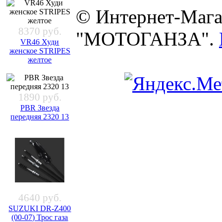
© Интернет-Мага
8370 руб.
"МОТОГАНЗА".
VR46 Худи
женское STRIPES
желтое
1890 руб.
PBR Звезда
передняя 2320 13
4640 руб.
SUZUKI DR-Z400
(00-07) Трос газа