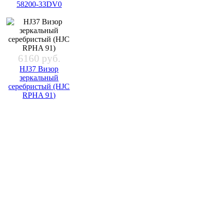
58200-33DV0
6160 руб.
HJ37 Визор
зеркальный
серебристый (HJC
RPHA 91)