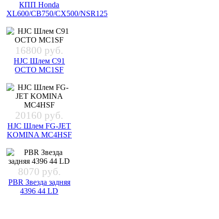
КПП Honda
XL600/CB750/CX500/NSR125
16800 руб.
HJC Шлем C91
OCTO MC1SF
20160 руб.
HJC Шлем FG-JET
KOMINA MC4HSF
8070 руб.
PBR Звезда задняя
4396 44 LD