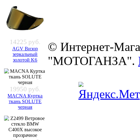
14225 руб.
© Интернет-Мага
AGV Визор
зеркальный
"МОТОГАНЗА".
золотой K6
19950 руб.
MACNA Куртка
ткань SOLUTE
черная