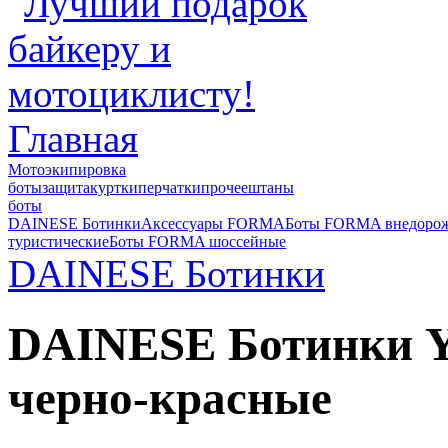
Главная
Мотоэкипировка
боты
защита
куртки
перчатки
прочее
штаны
боты
DAINESE Ботинки
Аксессуары FORMA
Боты FORMA внедоро
туристические
Боты FORMA шоссейные
DAINESE Ботинки
DAINESE Ботинки 
черно-красные