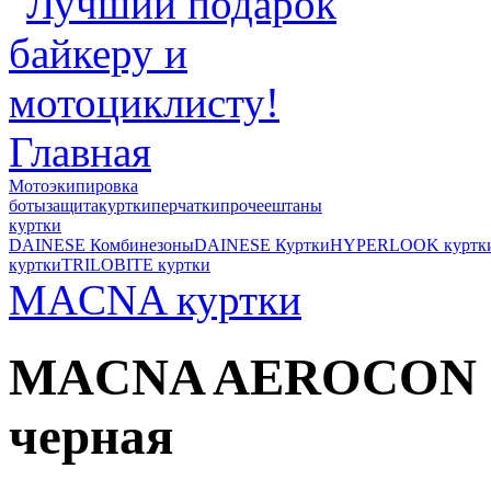
Главная
Мотоэкипировка
боты
защита
куртки
перчатки
прочее
штаны
куртки
DAINESE Комбинезоны
DAINESE Куртки
HYPERLOOK куртк
куртки
TRILOBITE куртки
MACNA куртки
MACNA AEROCON к
черная