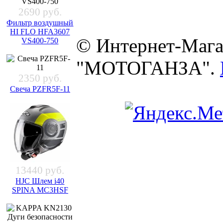
2690 руб.
Фильтр воздушный
HI FLO HFA3607
© Интернет-Мага
VS400-750
"МОТОГАНЗА".
2350 руб.
Свеча PZFR5F-11
13440 руб.
HJC Шлем i40
SPINA MC3HSF