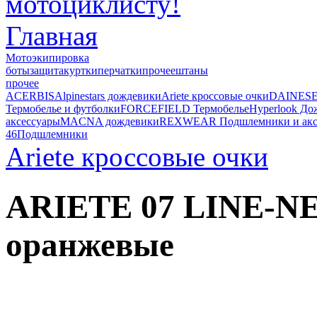
Главная
Мотоэкипировка
боты
защита
куртки
перчатки
прочее
штаны
прочее
ACERBIS
Alpinestars дождевики
Ariete кроссовые очки
DAINESE
Термобелье и футболки
FORCEFIELD Термобелье
Hyperlook До
аксессуары
MACNA дождевики
REXWEAR Подшлемники и акс
46
Подшлемники
Ariete кроссовые очки
ARIETE 07 LINE-N
оранжевые