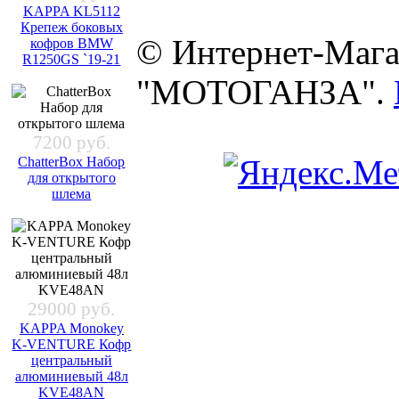
KAPPA KL5112
Крепеж боковых
© Интернет-Мага
кофров BMW
R1250GS `19-21
"МОТОГАНЗА".
7200 руб.
ChatterBox Набор
для открытого
шлема
29000 руб.
KAPPA Monokey
K-VENTURE Кофр
центральный
алюминиевый 48л
KVE48AN