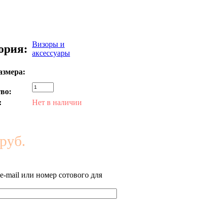
Визоры и
ория:
аксессуары
азмера:
во:
:
Нет в наличии
руб.
-mail или номер сотового для