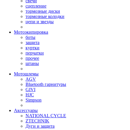
свечи
сцепление
тормозные диски
тормозные колодки
цепи и звезды
Мотоэкипировка
боты
защита
куртки
перчатки
прочее
штаны
Мотошлемы
AGV
Bluetooth гарнитуры
GIVI
HJC
Simpson
Аксессуары
NATIONAL CYCLE
ZTECHNIK
Дуги и защита