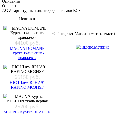
Описание
Отзывы
AGV гарнитурный адаптер для шлемов K5S
Новинки
© Интернет-Магазин мотозапчас
44100 руб.
MACNA DOMANE
Куртка ткань сине-
оранжевая
66150 руб.
HJC Шлем RPHA91
RAFINO MC3HSF
25200 руб.
MACNA Куртка BEACON