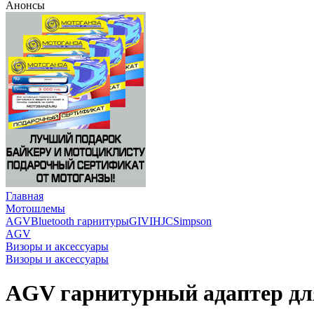
Анонсы
Главная
Мотошлемы
AGV
Bluetooth гарнитуры
GIVI
HJC
Simpson
AGV
Визоры и аксессуары
Визоры и аксессуары
AGV гарнитурный адаптер дл