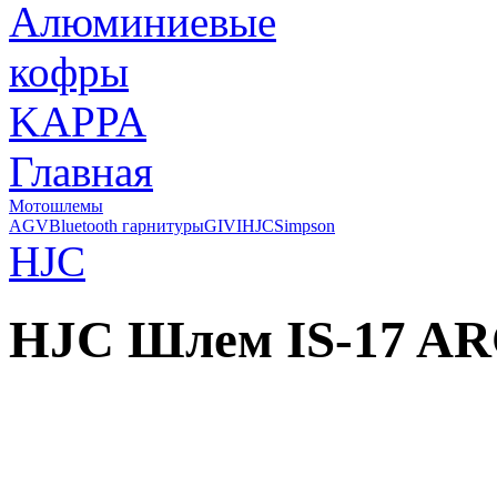
Главная
Мотошлемы
AGV
Bluetooth гарнитуры
GIVI
HJC
Simpson
HJC
HJC Шлем IS-17 A