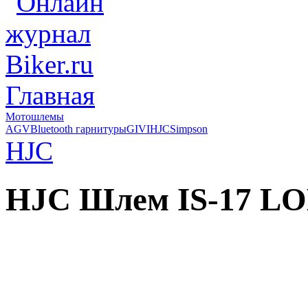
Главная
Мотошлемы
AGV
Bluetooth гарнитуры
GIVI
HJC
Simpson
HJC
HJC Шлем IS-17 L