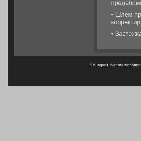
пределам
• Шлем п
корректи
• Застежк
© Интернет-Магазин мотозапч