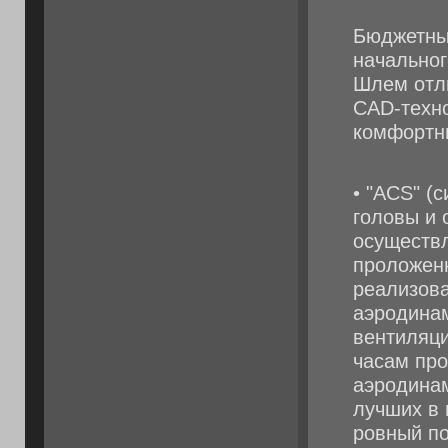
Бюджетны
начальног
Шлем отл
CAD-техн
комфортн
• "ACS" (
головы и 
осуществл
проложенн
реализов
аэродина
вентиляци
часам про
аэродинам
лучших в 
ровный по