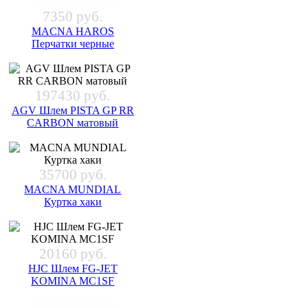
7350 руб.
MACNA HAROS
Перчатки черные
197430 руб.
AGV Шлем PISTA GP RR
CARBON матовый
35700 руб.
MACNA MUNDIAL
Куртка хаки
20160 руб.
HJC Шлем FG-JET
KOMINA MC1SF