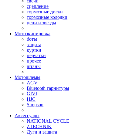
свечи
сцепление
тормозные диски
тормозные колодки
цепи и звезды
Мотоэкипировка
боты
защита
куртки
перчатки
прочее
штаны
Мотошлемы
AGV
Bluetooth гарнитуры
GIVI
HJC
Simpson
Аксессуары
NATIONAL CYCLE
ZTECHNIK
Дуги и защита