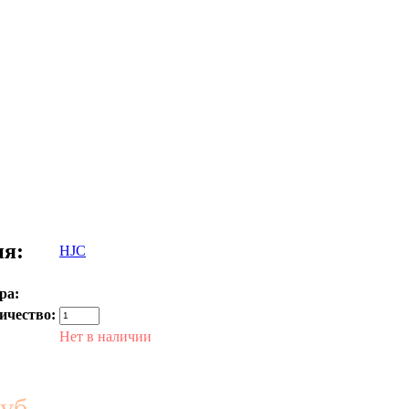
ия:
HJC
ра:
ичество:
Нет в наличии
уб.