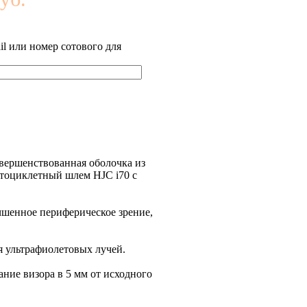
l или номер сотового для
овершенствованная оболочка из
отоциклетный шлем HJC i70 с
шенное периферическое зрение,
я ультрафиолетовых лучей.
ние визора в 5 мм от исходного