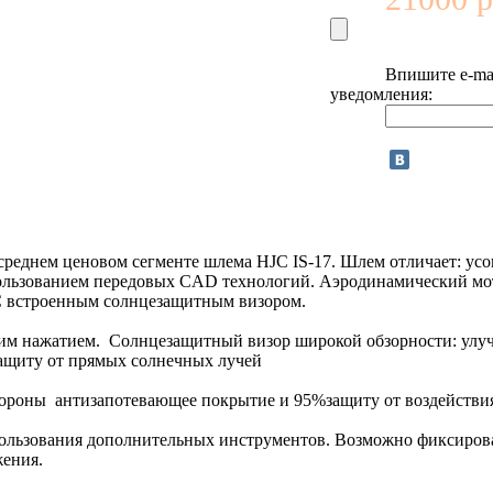
Впишите e-mai
уведомления:
 среднем ценовом сегменте шлема HJC IS-17. Шлем отличает: ус
использованием передовых CAD технологий. Аэродинамический м
C встроенным солнцезащитным визором.
им нажатием. Солнцезащитный визор широкой обзорности: улуч
защиту от прямых солнечных лучей
й стороны антизапотевающее покрытие и 95%защиту от воздействи
спользования дополнительных инструментов. Возможно фиксирова
жения.