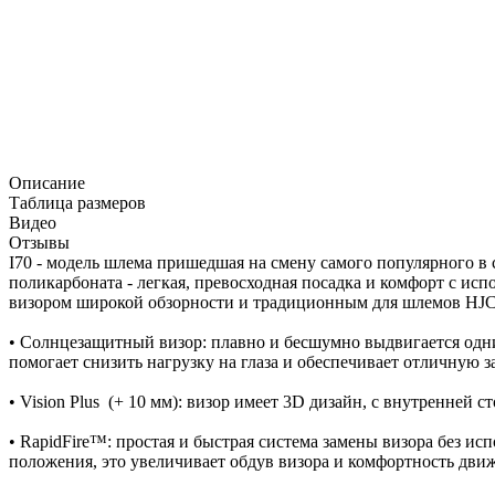
Описание
Таблица размеров
Видео
Отзывы
I70 - модель шлема пришедшая на смену самого популярного в
поликарбоната - легкая, превосходная посадка и комфорт с 
визором широкой обзорности и традиционным для шлемов HJ
• Солнцезащитный визор: плавно и бесшумно выдвигается одн
помогает снизить нагрузку на глаза и обеспечивает отличную 
• Vision Plus (+ 10 мм): визор имеет 3D дизайн, с внутренне
• RapidFire™: простая и быстрая система замены визора без и
положения, это увеличивает обдув визора и комфортность дви