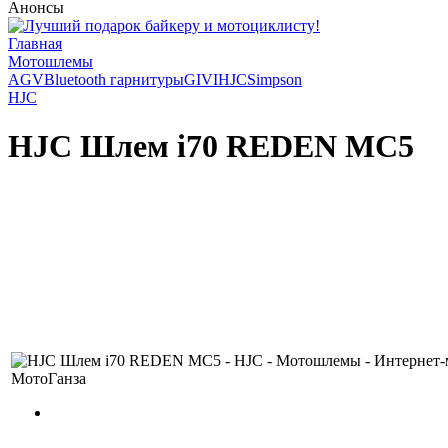
Анонсы
Главная
Мотошлемы
AGV
Bluetooth гарнитуры
GIVI
HJC
Simpson
HJC
HJC Шлем i70 REDEN MC5