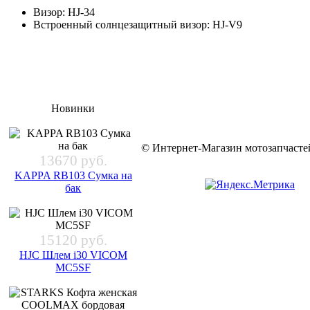
Визор: HJ-34
Встроенный солнцезащитный визор: HJ-V9
Новинки
© Интернет-Магазин мотозапчас
13670 руб.
KAPPA RB103 Сумка на
бак
15120 руб.
HJC Шлем i30 VICOM
MC5SF