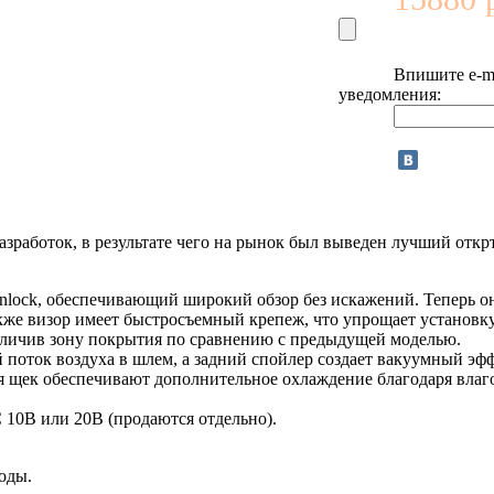
Впишите e-ma
уведомления:
разработок, в результате чего на рынок был выведен лучший отк
Pinlock, обеспечивающий широкий обзор без искажений. Теперь 
же визор имеет быстросъемный крепеж, что упрощает установку 
личив зону покрытия по сравнению с предыдущей моделью.
поток воздуха в шлем, а задний спойлер создает вакуумный эфф
ля щек обеспечивают дополнительное охлаждение благодаря вла
 10B или 20B (продаются отдельно).
оды.