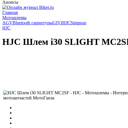
Анонсы
Главная
Мотошлемы
AGV
Bluetooth гарнитуры
GIVI
HJC
Simpson
HJC
HJC Шлем i30 SLIGHT MC2S