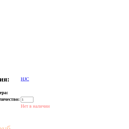
ия:
HJC
ера:
личество:
Нет в наличии
руб.