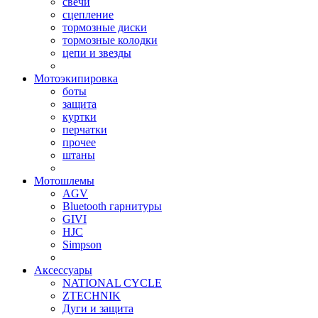
свечи
сцепление
тормозные диски
тормозные колодки
цепи и звезды
Мотоэкипировка
боты
защита
куртки
перчатки
прочее
штаны
Мотошлемы
AGV
Bluetooth гарнитуры
GIVI
HJC
Simpson
Аксессуары
NATIONAL CYCLE
ZTECHNIK
Дуги и защита