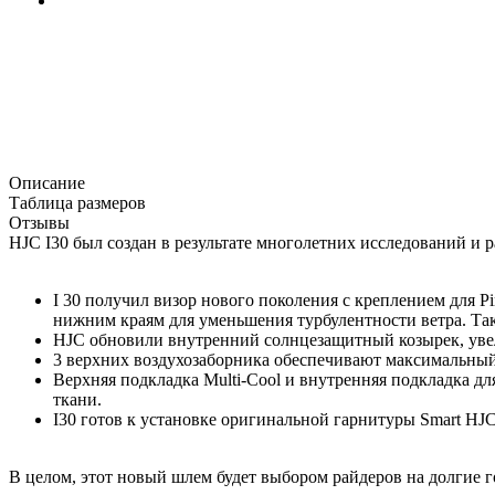
Описание
Таблица размеров
Отзывы
HJC I30 был создан в результате многолетних исследований и 
I 30 получил визор нового поколения с креплением для 
нижним краям для уменьшения турбулентности ветра. Так
HJC обновили внутренний солнцезащитный козырек, уве
3 верхних воздухозаборника обеспечивают максимальный 
Верхняя подкладка Multi-Cool и внутренняя подкладка д
ткани.
I30 готов к установке оригинальной гарнитуры Smart HJC
В целом, этот новый шлем будет выбором райдеров на долгие г