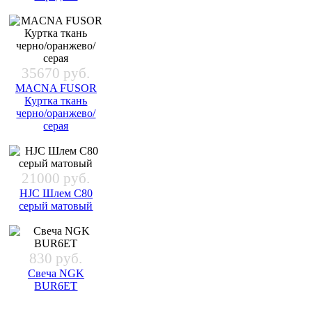
35670 руб.
MACNA FUSOR
Куртка ткань
черно/оранжево/
серая
21000 руб.
HJC Шлем C80
серый матовый
830 руб.
Свеча NGK
BUR6ET