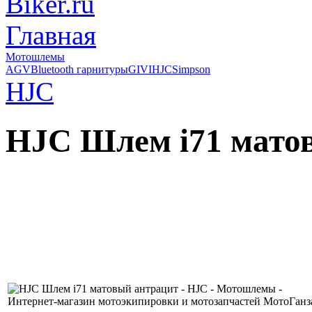
Главная
Мотошлемы
AGV
Bluetooth гарнитуры
GIVI
HJC
Simpson
HJC
HJC Шлем i71 мато