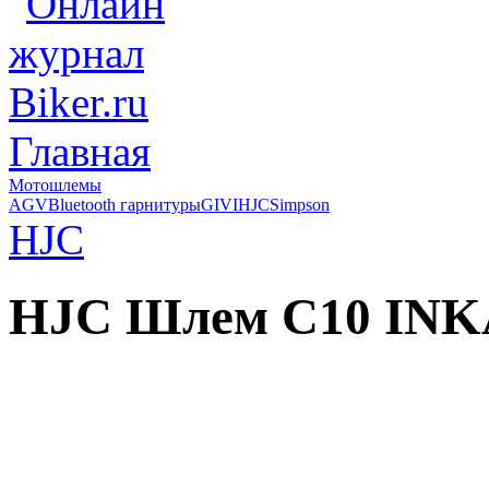
Главная
Мотошлемы
AGV
Bluetooth гарнитуры
GIVI
HJC
Simpson
HJC
HJC Шлем C10 IN