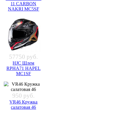
11 CARBON
NAKRI MC5SF
57750 руб.
HJC Шлем
RPHA71 HAPEL
MC1SF
950 руб.
VR46 Кружка
салатовая 46