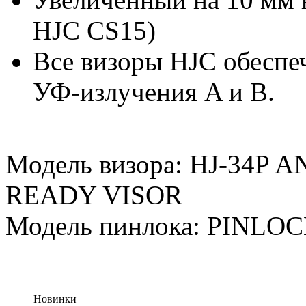
HJC CS15)
Все визоры HJC обеспе
УФ-излучения A и B.
Модель визора: HJ-34P
READY VISOR
Модель пинлока: PINLO
Новинки