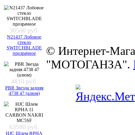
30500 руб.
N21437 Лобовое
стекло
© Интернет-Мага
SWITCHBLADE
прозрачное
"МОТОГАНЗА".
4810 руб.
PBR Звезда задняя
4738 47 (алюм)
63580 руб.
HJC Шлем RPHA