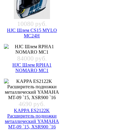
10080 руб.
HJC Шлем CS15 MYLO
MC24H
84000 руб.
HJC Шлем RPHA1
NOMARO MC1
4690 руб.
KAPPA ES2122K
Расширитель подножки
металлический YAMAHA
MT-09 `15, XSR900 `16