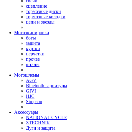
свечи
сцепление
тормозные диски
тормозные колодки
цепи и звезды
Мотоэкипировка
боты
защита
куртки
перчатки
прочее
штаны
Мотошлемы
AGV
Bluetooth гарнитуры
GIVI
HJC
Simpson
Аксессуары
NATIONAL CYCLE
ZTECHNIK
Дуги и защита