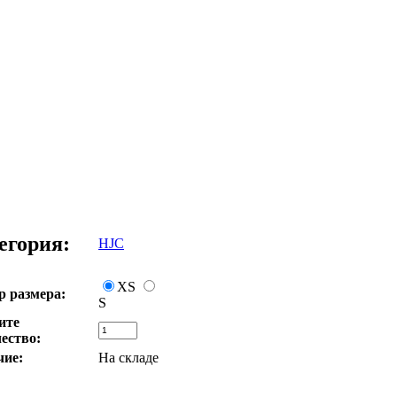
егория:
HJC
XS
 размера:
S
ите
ество:
чие:
На складе