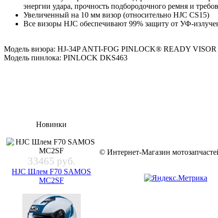
энергии удара, прочность подбородочного ремня и треб
Увеличенный на 10 мм визор (относительно HJC CS15)
Все визоры HJC обеспечивают 99% защиту от УФ-излучен
Модель визора: HJ-34P ANTI-FOG PINLOCK® READY VISOR
Модель пинлока: PINLOCK DKS463
Новинки
© Интернет-Магазин мотозапчас
33465 руб.
HJC Шлем F70 SAMOS
MC2SF