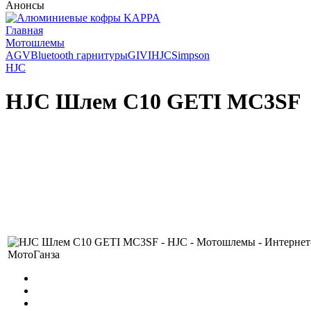
Анонсы
Главная
Мотошлемы
AGV
Bluetooth гарнитуры
GIVI
HJC
Simpson
HJC
HJC Шлем C10 GETI MC3SF