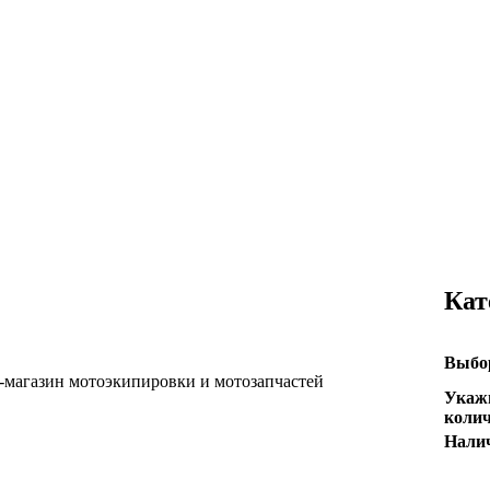
Кат
Выбор
Укаж
колич
Нали