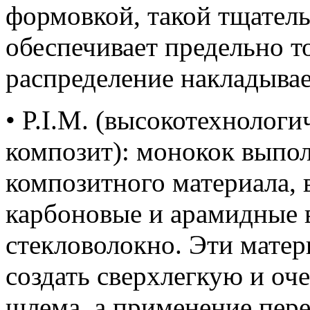
формовкой, такой тщател
обеспечивает предельно т
распределение накладыва
• P.I.M. (высокотехноло
композит): монокок выпо
композитного материала,
карбоновые и арамидные в
стекловолокно. Эти мате
создать сверхлегкую и оч
шлема, а применение пер