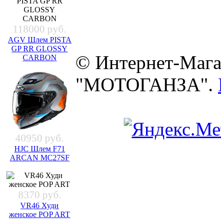
118000 руб.
AGV Шлем PISTA
GP RR GLOSSY
© Интернет-Мага
CARBON
"МОТОГАНЗА".
40950 руб.
HJC Шлем F71
ARCAN MC27SF
8370 руб.
VR46 Худи
женское POP ART