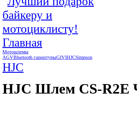
Главная
Мотошлемы
AGV
Bluetooth гарнитуры
GIVI
HJC
Simpson
HJC
HJC Шлем CS-R2E 