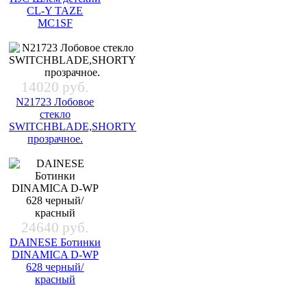
CL-Y TAZE
MC1SF
14020 руб.
N21723 Лобовое
стекло
SWITCHBLADE,SHORTY
прозрачное.
24640 руб.
DAINESE Ботинки
DINAMICA D-WP
628 черный/
красный