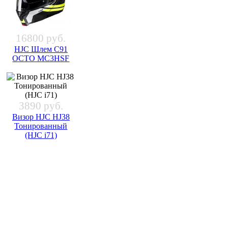
16800 руб.
HJC Шлем C91
OCTO MC3HSF
3890 руб.
Визор HJC HJ38
Тонированный
(HJC i71)