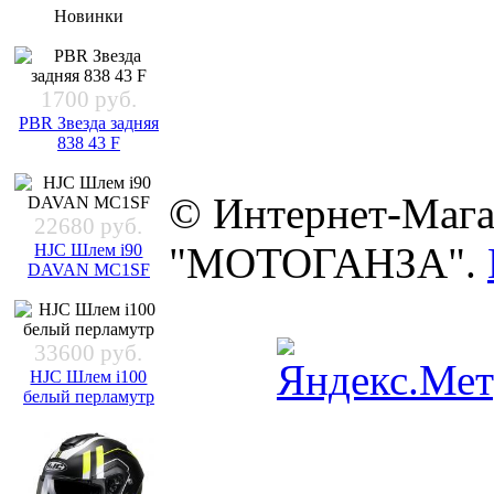
Новинки
1700 руб.
PBR Звезда задняя
838 43 F
© Интернет-Мага
22680 руб.
"МОТОГАНЗА".
HJC Шлем i90
DAVAN MC1SF
33600 руб.
HJC Шлем i100
белый перламутр