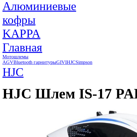
Главная
Мотошлемы
AGV
Bluetooth гарнитуры
GIVI
HJC
Simpson
HJC
HJC Шлем IS-17 P