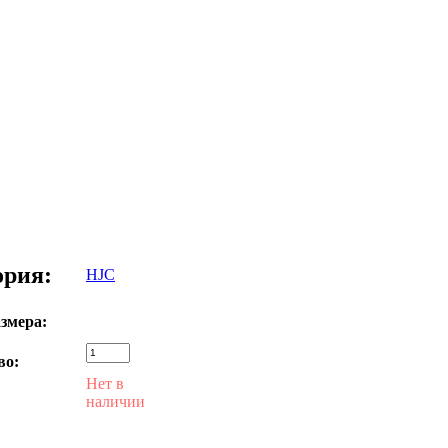
ория:
HJC
змера:
во:
Нет в
наличии