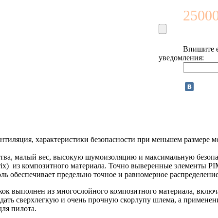
25000
Впишите e
уведомления:
нтиляция, характеристики безопасности при меньшем размере м
ва, малый вес, высокую шумоизоляцию и максимальную безопа
trix) из композитного материала. Точно выверенные элементы P
оль обеспечивает предельно точное и равномерное распределени
окок выполнен из многослойного композитного материала, вкл
оздать сверхлегкую и очень прочную скорлупу шлема, а примен
ля пилота.