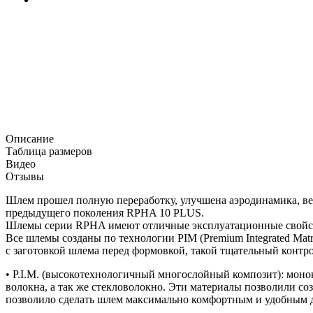
Описание
Таблица размеров
Видео
Отзывы
Шлем прошел полную переработку, улучшена аэродинамика, ве
предыдущего поколения RPHA 10 PLUS.
Шлемы серии RPHA имеют отличные эксплуатационные свойст
Все шлемы созданы по технологии PIM (Premium Integrated Ma
с заготовкой шлема перед формовкой, такой тщательный контр
• P.I.M. (высокотехнологичный многослойный композит): мон
волокна, а так же стекловолокно. Эти материалы позволили с
позволило сделать шлем максимально комфортным и удобным д