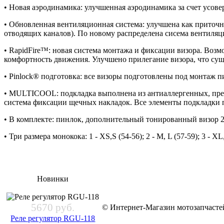
• Новая аэродинамика: улучшенная аэродинамика за счет усо
• Обновленная вентиляционная система: улучшена как приточна
отводящих каналов). По новому распределена сисема вентиляц
• RapidFire™: новая система монтажа и фиксации визора. Возм
комфортность движения. Улучшено прилегание визора, что суще
• Pinlock® подготовка: все визоры подготовлены под монтаж пи
•
MULTICOOL
: подкладка выполнена из антиаллергенных, п
система фиксации щечных накладок. Все элементы подкладки
• В комплекте: пинлок, дополнительный тонированный визор 
• Три размера монокока: 1 - XS,S (54-56); 2 - M, L (57-59); 3 - X
Новинки
5670 руб.
© Интернет-Магазин мотозапчас
Реле регулятор RGU-118