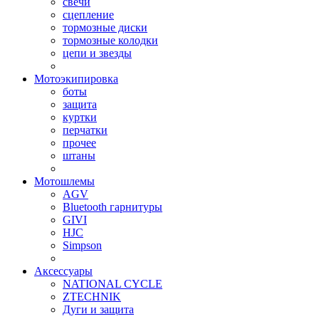
свечи
сцепление
тормозные диски
тормозные колодки
цепи и звезды
Мотоэкипировка
боты
защита
куртки
перчатки
прочее
штаны
Мотошлемы
AGV
Bluetooth гарнитуры
GIVI
HJC
Simpson
Аксессуары
NATIONAL CYCLE
ZTECHNIK
Дуги и защита