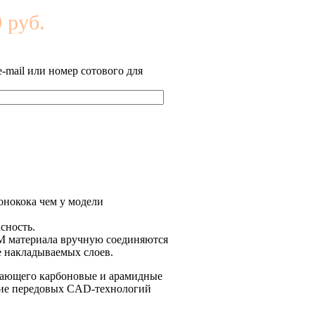
 руб.
-mail или номер сотового для
онокока чем у модели
сность.
IM материала вручную соединяются
е накладываемых слоев.
ючающего карбоновые и арамидные
ение передовых CAD-технологий