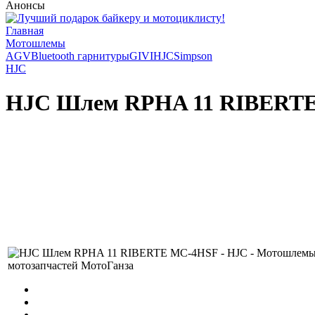
Анонсы
Главная
Мотошлемы
AGV
Bluetooth гарнитуры
GIVI
HJC
Simpson
HJC
HJC Шлем RPHA 11 RIBERT