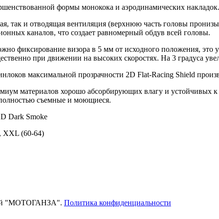
вершенствованной формы монокока и аэродинамических накладок
я, так и отводящая вентиляция (верхнюю часть головы пронизыв
ионных каналов, что создает равномерный обдув всей головы.
ожно фиксирование визора в 5 мм от исходного положения, это у
ственно при движении на высоких скоростях. На 3 градуса увел
нлоков максимальной прозрачности 2D Flat-Racing Shield произв
ремиум материалов хорошо абсорбирующих влагу и устойчивых к
 полностью съемные и моющиеся.
2D Dark Smoke
L, XXL (60-64)
тей "МОТОГАНЗА".
Политика конфиденциальности