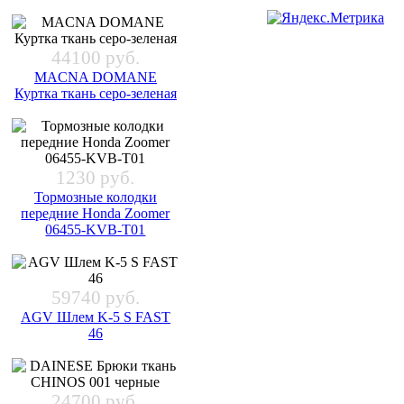
44100 руб.
MACNA DOMANE
Куртка ткань серо-зеленая
1230 руб.
Тормозные колодки
передние Honda Zoomer
06455-KVB-T01
59740 руб.
AGV Шлем K-5 S FAST
46
24700 руб.