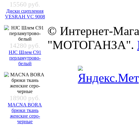
15560 руб.
Диски сцепления
VESRAH VC 9008
© Интернет-Мага
"МОТОГАНЗА".
14280 руб.
HJC Шлем C91
перламутрово-
белый
18900 руб.
MACNA BORA
брюки ткань
женские серо-
черные