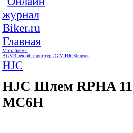
Главная
Мотошлемы
AGV
Bluetooth гарнитуры
GIVI
HJC
Simpson
HJC
HJC Шлем RPHA 1
MC6H