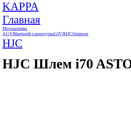
Главная
Мотошлемы
AGV
Bluetooth гарнитуры
GIVI
HJC
Simpson
HJC
HJC Шлем i70 AST