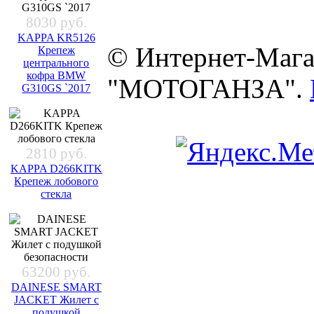
8030 руб.
KAPPA KR5126
© Интернет-Мага
Крепеж
центрального
кофра BMW
"МОТОГАНЗА".
G310GS `2017
2810 руб.
KAPPA D266KITK
Крепеж лобового
стекла
63200 руб.
DAINESE SMART
JACKET Жилет с
подушкой