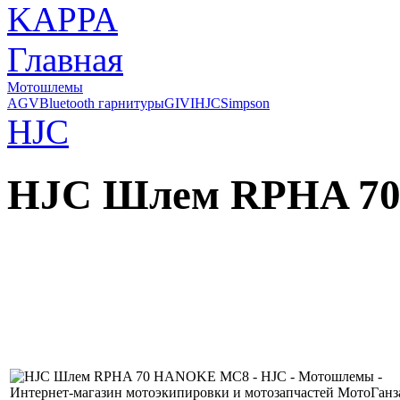
Главная
Мотошлемы
AGV
Bluetooth гарнитуры
GIVI
HJC
Simpson
HJC
HJC Шлем RPHA 7