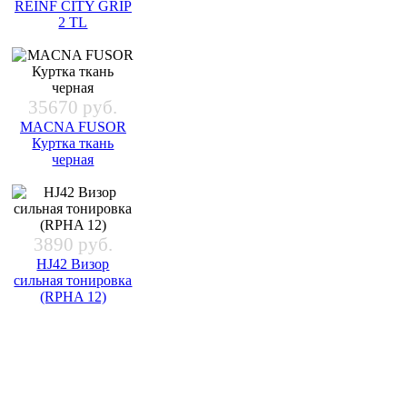
REINF CITY GRIP
2 TL
35670 руб.
MACNA FUSOR
Куртка ткань
черная
3890 руб.
HJ42 Визор
сильная тонировка
(RPHA 12)