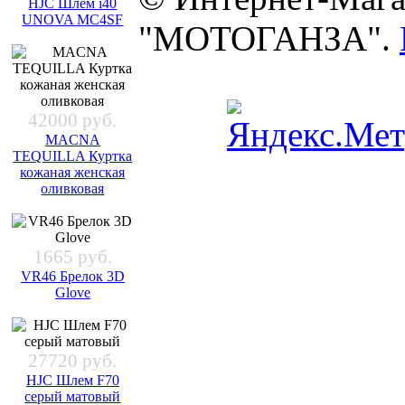
HJC Шлем i40
UNOVA MC4SF
"МОТОГАНЗА".
42000 руб.
MACNA
TEQUILLA Куртка
кожаная женская
оливковая
1665 руб.
VR46 Брелок 3D
Glove
27720 руб.
HJC Шлем F70
серый матовый