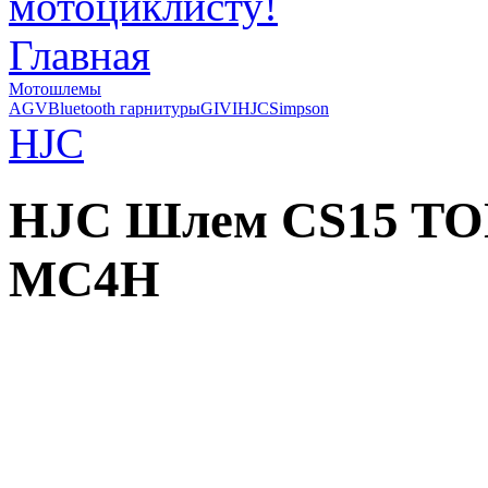
Главная
Мотошлемы
AGV
Bluetooth гарнитуры
GIVI
HJC
Simpson
HJC
HJC Шлем CS15 TO
MC4H