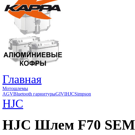
Главная
Мотошлемы
AGV
Bluetooth гарнитуры
GIVI
HJC
Simpson
HJC
HJC Шлем F70 SEM