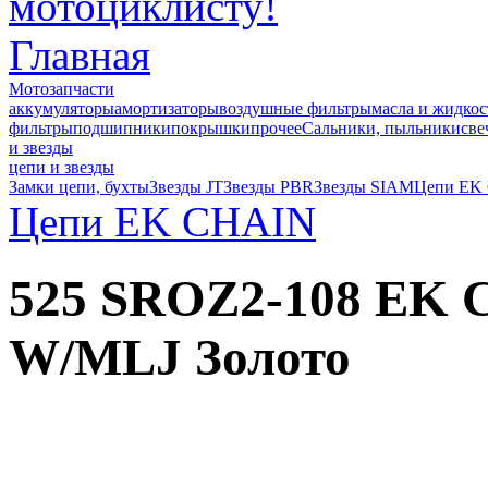
Главная
Мотозапчасти
аккумуляторы
амортизаторы
воздушные фильтры
масла и жидкос
фильтры
подшипники
покрышки
прочее
Сальники, пыльники
све
и звезды
цепи и звезды
Замки цепи, бухты
Звезды JT
Звезды PBR
Звезды SIAM
Цепи EK
Цепи EK CHAIN
525 SROZ2-108 EK
W/MLJ Золото