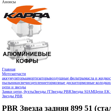
Анонсы
Главная
Мотозапчасти
аккумуляторы
амортизаторы
воздушные фильтры
масла и жидкос
пыльники
свечи
сцепление
тормозные диски
тормозные колодки
цепи и звезды
Замки цепи, бухты
Звезды JT
Звезды PBR
Звезды SIAM
Цепи EK
Звезды PBR
PBR Звезда задняя 899 51 (ста