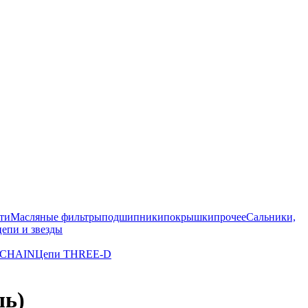
ти
Масляные фильтры
подшипники
покрышки
прочее
Сальники,
цепи и звезды
 CHAIN
Цепи THREE-D
ль)