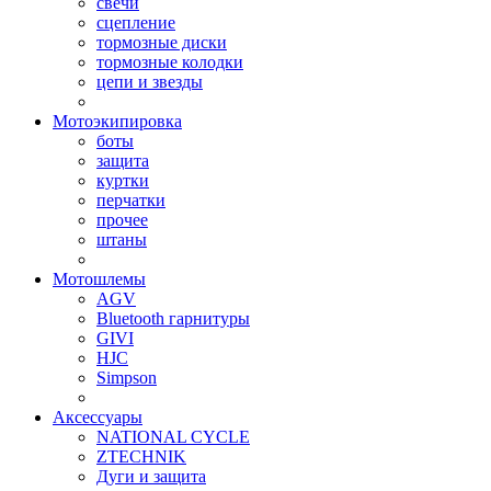
свечи
сцепление
тормозные диски
тормозные колодки
цепи и звезды
Мотоэкипировка
боты
защита
куртки
перчатки
прочее
штаны
Мотошлемы
AGV
Bluetooth гарнитуры
GIVI
HJC
Simpson
Аксессуары
NATIONAL CYCLE
ZTECHNIK
Дуги и защита