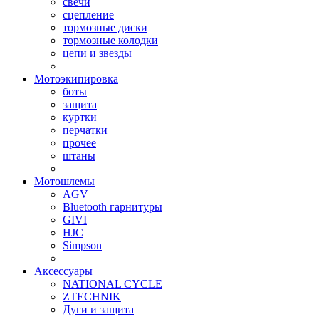
свечи
сцепление
тормозные диски
тормозные колодки
цепи и звезды
Мотоэкипировка
боты
защита
куртки
перчатки
прочее
штаны
Мотошлемы
AGV
Bluetooth гарнитуры
GIVI
HJC
Simpson
Аксессуары
NATIONAL CYCLE
ZTECHNIK
Дуги и защита