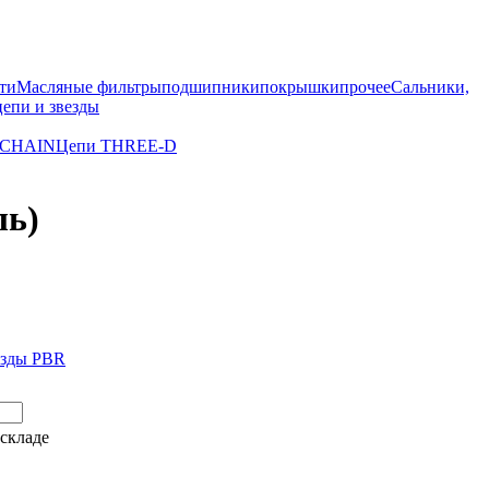
ти
Масляные фильтры
подшипники
покрышки
прочее
Сальники,
цепи и звезды
 CHAIN
Цепи THREE-D
ль)
езды PBR
складе