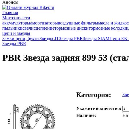
Анонсы
Главная
Мотозапчасти
аккумуляторы
амортизаторы
воздушные фильтры
масла и жидкос
пыльники
свечи
сцепление
тормозные диски
тормозные колодки
цепи и звезды
Замки цепи, бухты
Звезды JT
Звезды PBR
Звезды SIAM
Цепи EK
Звезды PBR
PBR Звезда задняя 899 53 (ста
Категория:
Зв
Укажите количество:
Наличие:
На 