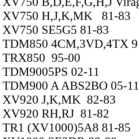
XV750 B,D,E,F,G,H,J Vir
XV750 H,J,K,MK 81-83
XV750 SE5G5 81-83
TDM850 4CM,3VD,4TX 9
TRX850 95-00
TDM9005PS 02-11
TDM900 A ABS2BO 05-1
XV920 J,K,MK 82-83
XV920 RH,RJ 81-82
TR1 (XV1000)5A8 81-85