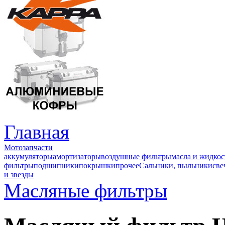
Главная
Мотозапчасти
аккумуляторы
амортизаторы
воздушные фильтры
масла и жидкос
фильтры
подшипники
покрышки
прочее
Сальники, пыльники
све
и звезды
Масляные фильтры