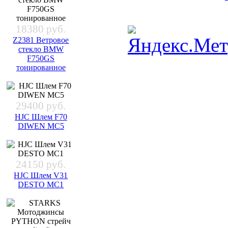
18380 руб.
Z2381 Ветровое
стекло BMW
F750GS
тонированное
29400 руб.
HJC Шлем F70
DIWEN MC5
24150 руб.
HJC Шлем V31
DESTO MC1