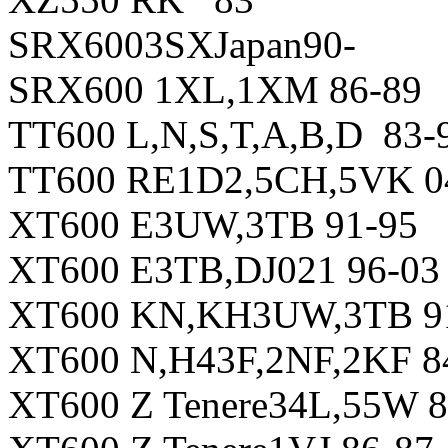
SRX6003SXJapan90-
SRX600 1XL,1XM 86-89
TT600 L,N,S,T,A,B,D 83-
TT600 RE1D2,5CH,5VK 0
XT600 E3UW,3TB 91-95
XT600 E3TB,DJ021 96-03
XT600 KN,KH3UW,3TB 9
XT600 N,H43F,2NF,2KF 8
XT600 Z Tenere34L,55W 8