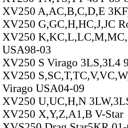
XV250 A,AC,B,C,D,E 3KF
XV250 G,GC,H,HC,J,JC R
XV250 K,KC,L,LC,M,MC,
USA98-03
XV250 S Virago 3LS,3L4 
XV250 S,SC,T,TC,V,VC,
Virago USA04-09
XV250 U,UC,H,N 3LW,3LS
XV250 X,Y,Z,A1,B V-Star
XVS250 Drag Star5KR 01-