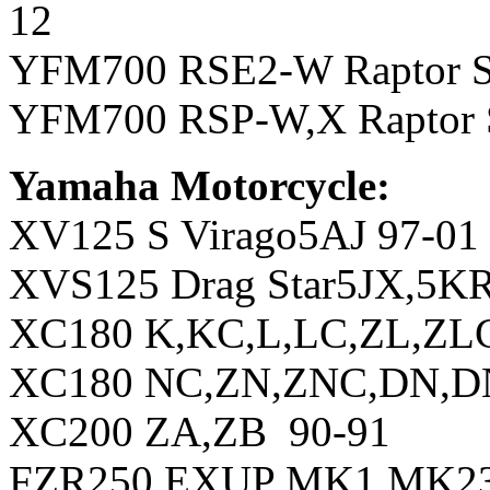
12
YFM700 RSE2-W Raptor Sp
YFM700 RSP-W,X Raptor S
Yamaha Motorcycle:
XV125 S Virago5AJ 97-01
XVS125 Drag Star5JX,5KR
XC180 K,KC,L,LC,ZL,ZL
XC180 NC,ZN,ZNC,DN,D
XC200 ZA,ZB 90-91
FZR250 EXUP MK1,MK23