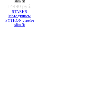
14490 руб.
STARKS
Мотоджинсы
PYTHON стрейч
slim fit