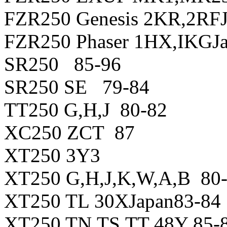
FZR250 Genesis 2KR,2RFJ
FZR250 Phaser 1HX,IKGJ
SR250 85-96
SR250 SE 79-84
TT250 G,H,J 80-82
XC250 ZCT 87
XT250 3Y3
XT250 G,H,J,K,W,A,B 80
XT250 TL 30XJapan83-84
XT250 TN,TS,TT 48Y 85-