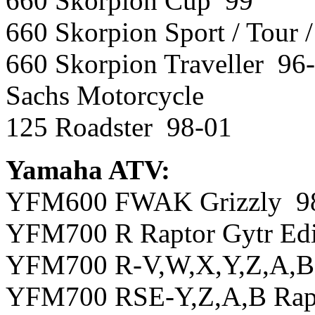
660 Skorpion Cup 99
660 Skorpion Sport / Tour 
660 Skorpion Traveller 96
Sachs Motorcycle
125 Roadster 98-01
Yamaha ATV:
YFM600 FWAK Grizzly 9
YFM700 R Raptor Gytr Edi
YFM700 R-V,W,X,Y,Z,A,B
YFM700 RSE-Y,Z,A,B Rapto