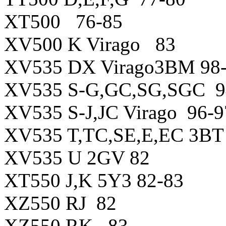
XT500 76-85
XV500 K Virago 83
XV535 DX Virago3BM 98
XV535 S-G,GC,SG,SGC 9
XV535 S-J,JC Virago 96-9
XV535 T,TC,SE,E,EC 3BT
XV535 U 2GV 82
XT550 J,K 5Y3 82-83
XZ550 RJ 82
XZ550 RK 83