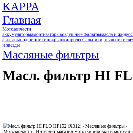
Главная
Мотозапчасти
аккумуляторы
амортизаторы
воздушные фильтры
масла и жидкос
фильтры
подшипники
покрышки
прочее
Сальники, пыльники
све
и звезды
Масляные фильтры
Масл. фильтр HI FL