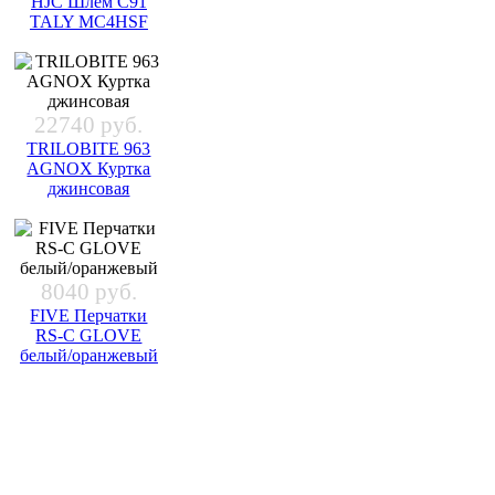
HJC Шлем C91
TALY MC4HSF
22740 руб.
TRILOBITE 963
AGNOX Куртка
джинсовая
8040 руб.
FIVE Перчатки
RS-C GLOVE
белый/оранжевый