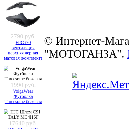
2790 руб.
© Интернет-Мага
HJC i70
вентиляция
"МОТОГАНЗА".
верхняя черная
матовая (комплект)
1990 руб.
VolgaWear
Футболка
Threesome бежевая
17640 руб.