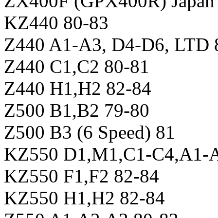
ZX400F (GPX400R) Japan
KZ440 80-83
Z440 A1-A3, D4-D6, LTD 
Z440 C1,C2 80-81
Z440 H1,H2 82-84
Z500 B1,B2 79-80
Z500 B3 (6 Speed) 81
KZ550 D1,M1,C1-C4,A1-A
KZ550 F1,F2 82-84
KZ550 H1,H2 82-84