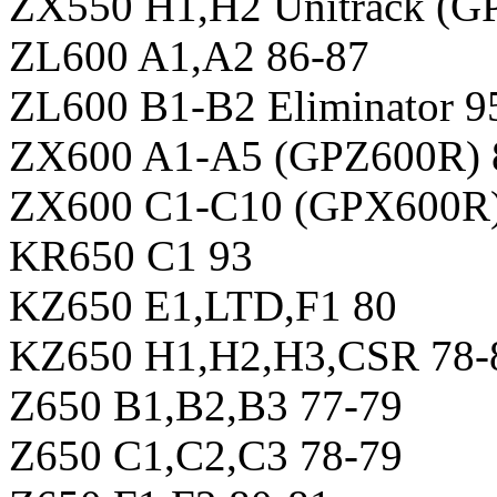
ZX550 H1,H2 Unitrack (G
ZL600 A1,A2 86-87
ZL600 B1-B2 Eliminator 9
ZX600 A1-A5 (GPZ600R) 
ZX600 C1-C10 (GPX600R)
KR650 C1 93
KZ650 E1,LTD,F1 80
KZ650 H1,H2,H3,CSR 78-
Z650 B1,B2,B3 77-79
Z650 C1,C2,C3 78-79