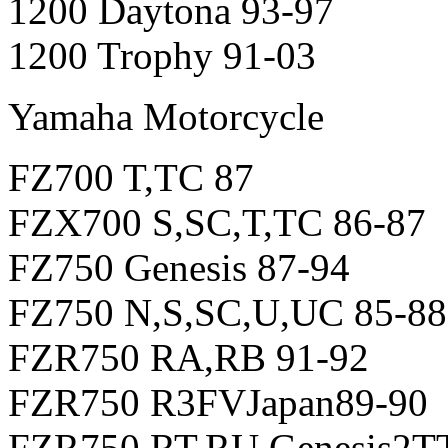
1200 Daytona 93-97
1200 Trophy 91-03
Yamaha Motorcycle
FZ700 T,TC 87
FZX700 S,SC,T,TC 86-87
FZ750 Genesis 87-94
FZ750 N,S,SC,U,UC 85-88
FZR750 RA,RB 91-92
FZR750 R3FVJapan89-90
FZR750 RT,RU Genesis2TT