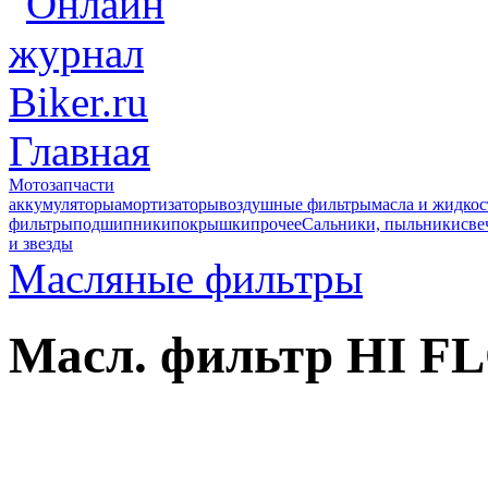
Главная
Мотозапчасти
аккумуляторы
амортизаторы
воздушные фильтры
масла и жидкос
фильтры
подшипники
покрышки
прочее
Сальники, пыльники
све
и звезды
Масляные фильтры
Масл. фильтр HI FL