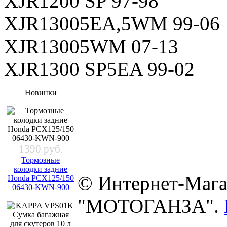
XJR1200 SP 97-98
XJR13005EA,5WM 99-06
XJR13005WM 07-13
XJR1300 SP5EA 99-02
Новинки
1390 руб.
Тормозные
колодки задние
© Интернет-Мага
Honda PCX125/150
06430-KWN-900
"МОТОГАНЗА".