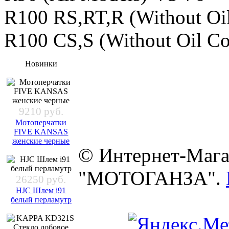
R100 RS,RT,R (Without Oi
R100 CS,S (Without Oil Co
Новинки
9210 руб.
Мотоперчатки
FIVE KANSAS
женские черные
© Интернет-Мага
"МОТОГАНЗА".
26250 руб.
HJC Шлем i91
белый перламутр