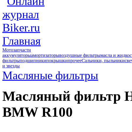
Главная
Мотозапчасти
аккумуляторы
амортизаторы
воздушные фильтры
масла и жидкос
фильтры
подшипники
покрышки
прочее
Сальники, пыльники
све
и звезды
Масляные фильтры
Масляный фильтр 
BMW R100