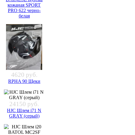
кожаная SPORT
PRO 622 черно-
белая
4620 руб.
RPHA 90 Щеки
24150 руб.
HJC Шлем i71 N
GRAY (серый)