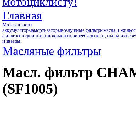
Главная
Мотозапчасти
аккумуляторы
амортизаторы
воздушные фильтры
масла и жидкос
фильтры
подшипники
покрышки
прочее
Сальники, пыльники
све
и звезды
Масляные фильтры
Масл. фильтр CHA
(SF1005)