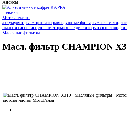
Анонсы
Главная
Мотозапчасти
аккумуляторы
амортизаторы
воздушные фильтры
масла и жидкос
пыльники
свечи
сцепление
тормозные диски
тормозные колодки
Масляные фильтры
Масл. фильтр CHAMPION X3