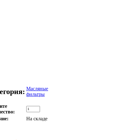
Масляные
егория:
фильтры
ите
ество:
чие:
На складе