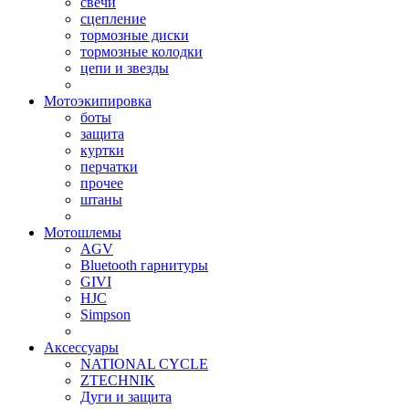
свечи
сцепление
тормозные диски
тормозные колодки
цепи и звезды
Мотоэкипировка
боты
защита
куртки
перчатки
прочее
штаны
Мотошлемы
AGV
Bluetooth гарнитуры
GIVI
HJC
Simpson
Аксессуары
NATIONAL CYCLE
ZTECHNIK
Дуги и защита