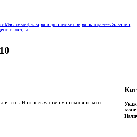
ти
Масляные фильтры
подшипники
покрышки
прочее
Сальники,
цепи и звезды
10
Кат
Укаж
колич
Нали